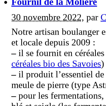
Fournil de la Molière
30 novembre 2022
,
par
C
Notre artisan boulanger e
et locale depuis 2009 :
–
il se fournit en céréales
céréales bio des Savoies
)
–
il produit l’essentiel de
meule de pierre (type Ast
–
pour les fermentations, i