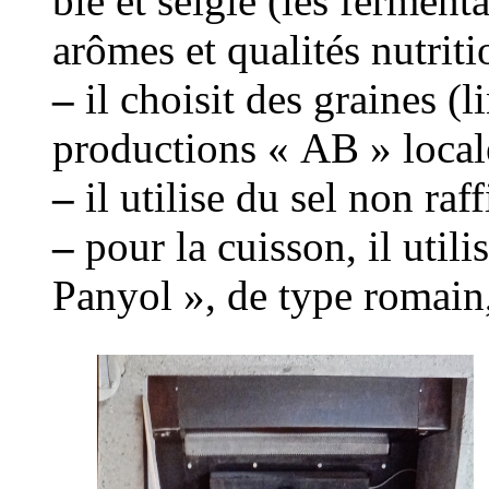
blé et seigle (les fermen
arômes et qualités nutriti
–
il choisit des graines (l
productions « AB » local
–
il utilise du sel non raf
–
pour la cuisson, il util
Panyol », de type romain