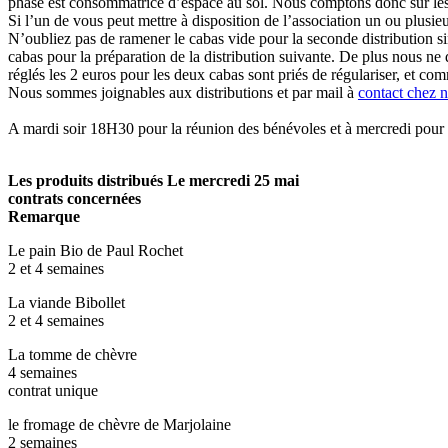
phase est consommatrice d’espace au sol. Nous comptons donc sur les
Si l’un de vous peut mettre à disposition de l’association un ou plusieu
N’oubliez pas de ramener le cabas vide pour la seconde distribution s
cabas pour la préparation de la distribution suivante. De plus nous ne
réglés les 2 euros pour les deux cabas sont priés de régulariser, et co
Nous sommes joignables aux distributions et par mail à
contact
chez
n
A mardi soir 18H30 pour la réunion des bénévoles et à mercredi pour la
Les produits distribués Le mercredi 25 mai
contrats concernées
Remarque
Le pain Bio de Paul Rochet
2 et 4 semaines
La viande Bibollet
2 et 4 semaines
La tomme de chèvre
4 semaines
contrat unique
le fromage de chèvre de Marjolaine
2 semaines