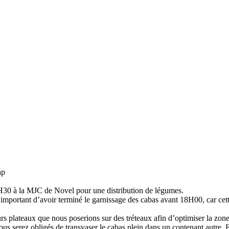
30 à la MJC de Novel pour une distribution de légumes.
it important d’avoir terminé le garnissage des cabas avant 18H00, car c
rs plateaux que nous poserions sur des tréteaux afin d’optimiser la zone d
vous serez obligés de transvaser le cabas plein dans un contenant autre.