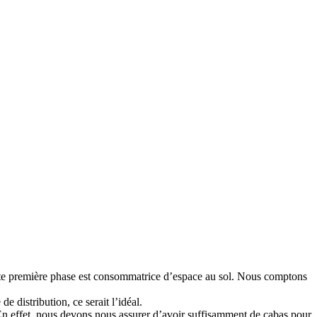
ette première phase est consommatrice d’espace au sol. Nous comptons
e distribution, ce serait l’idéal.
 En effet, nous devons nous assurer d’avoir suffisamment de cabas pour