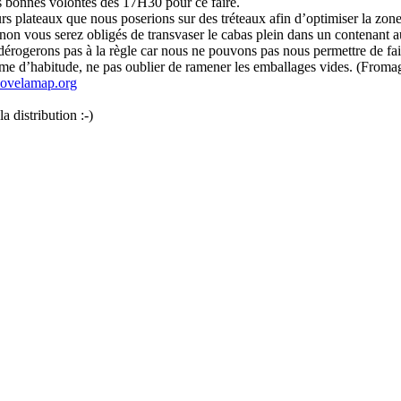
 bonnes volontés dès 17H30 pour ce faire.
rs plateaux que nous poserions sur des tréteaux afin d’optimiser la zone d
inon vous serez obligés de transvaser le cabas plein dans un contenant 
 dérogerons pas à la règle car nous ne pouvons pas nous permettre de fa
mme d’habitude, ne pas oublier de ramener les emballages vides. (Fromages 
ovelamap.org
 distribution :-)