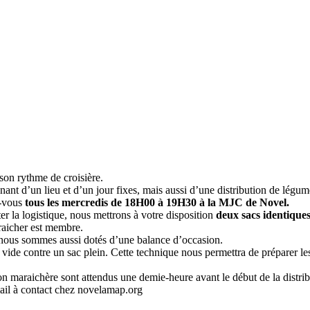
on rythme de croisière.
nant d’un lieu et d’un jour fixes, mais aussi d’une distribution de légum
-vous
tous les mercredis de 18H00 à 19H30 à la MJC de Novel.
ter la logistique, nous mettrons à votre disposition
deux sacs identique
araicher est membre.
s nous sommes aussi dotés d’une balance d’occasion.
ide contre un sac plein. Cette technique nous permettra de préparer le
on maraichère sont attendus une demie-heure avant le début de la distri
il à contact
chez
novelamap.org