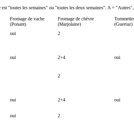
 est "toutes les semaines" ou "toutes les deux semaines". A = "Autres", "
Fromage de vache
Fromage de chèvre
Tommettes
(Ponant)
(Marjolaine)
(Guerraz)
oui
2
oui
2+4
oui
2
oui
2+4
oui
oui
2