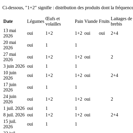
Ci-dessous, "1+2" signifie : distribution des produits dont la fréquence
Œufs et
Laitages de
Date
Légumes
Pain
Viande
Fruits
volailles
brebis
13 mai
oui
1+2
1+2
oui
oui
2+4
2026
20 mai
oui
1
1
2026
27 mai
oui
1+2
1+2
oui
2
2026
3 juin 2026
oui
1
1
10 juin
oui
1+2
1+2
oui
2+4
2026
17 juin
oui
1
1
2026
24 juin
oui
1+2
1+2
oui
2
2026
1 juil. 2026
oui
1
1
8 juil. 2026
oui
1+2
1+2
oui
2+4
15 juil.
oui
1
1
2026