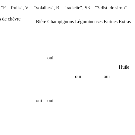
F = fruits", V = "volailles", R = "raclette", S3 = "3 dist. de sirop".
 de chèvre
Bière
Champignons
Légumineuses
Farines
Extras
oui
Huile
oui
oui
oui
oui